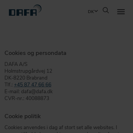
DK
TILBAGE
OM DAFA
VORES REJSE
Cookies og persondata
BÆREDYGTIGHED
Dedikation og fokus i mere end 85 år.
DAFA A/S
Bæredygtige løsninger gearet til fremtiden.
Holmstrupgårdvej 12
VORES IDÉGRUNDLAG
DK-8220 Brabrand
De næsten usynlige linjer, som er med til at udrette mirakler.
KARRIERE
Tlf.:
+45 87 47 66 66
Passionerede professionelle - årtiers ekspertise
BRANCHER
E-mail: dafa@dafa.dk
Løsninger der tætner, dæmper og beskytter.
CVR-nr.: 40088873
KONTAKT
INNOVATION
Cookie politik
Med den seneste teknologi og passion for innovation, går vi
DOWNLOAD
forrest.
Cookies anvendes i dag af stort set alle websites. I