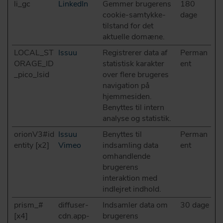
li_gc
LinkedIn
Gemmer brugerens
180
cookie-samtykke-
dage
tilstand for det
aktuelle domæne.
LOCAL_ST
Issuu
Registrerer data af
Perman
ORAGE_ID
statistisk karakter
ent
_pico_lsid
over flere brugeres
navigation på
hjemmesiden.
Benyttes til intern
analyse og statistik.
orionV3#id
Issuu
Benyttes til
Perman
entity [x2]
Vimeo
indsamling data
ent
omhandlende
brugerens
interaktion med
indlejret indhold.
prism_#
diffuser-
Indsamler data om
30 dage
[x4]
cdn.app-
brugerens