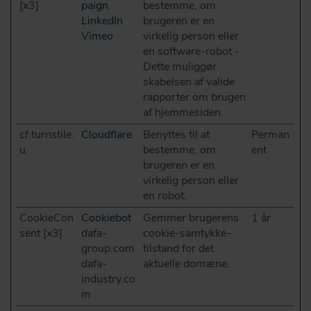
[x3]
paign
bestemme, om
LinkedIn
brugeren er en
Vimeo
virkelig person eller
en software-robot -
Dette muliggør
skabelsen af valide
rapporter om brugen
af hjemmesiden.
cf.turnstile.
Cloudflare
Benyttes til at
Perman
u
bestemme, om
ent
brugeren er en
virkelig person eller
en robot.
CookieCon
Cookiebot
Gemmer brugerens
1 år
sent [x3]
dafa-
cookie-samtykke-
group.com
tilstand for det
dafa-
aktuelle domæne.
industry.co
m