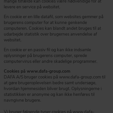
mange tilfælde kan cookies være nødvendige for at
levere en service på websitet.
GÅ TIL OM DAFA
DAFA BUILDING SOLUTIONS
En cookie er en lille datafil, som websites gemmer på
DAFA INDUSTRIAL SOLUTIONS
brugerens computer for at kunne genkende
computeren. Cookies kan blandt andet bruges til at
DAFA GROUP
udarbejde statistik over brugernes anvendelse af
websitet.
En cookie er en passiv fil og kan ikke indsamle
oplysninger på brugerens computer, sprede
computervirus eller andre skadelige programmer.
Cookies på www.dafa-group.com
DAFA A/S bruger cookies på www.dafa-group.com til
at gøre brugeroplevelsen bedre samt undersøge,
hvordan hjemmesiden bliver brugt. Oplysningerne i
statistikken er anonyme og kan ikke henføres til
navngivne brugere.
Vi bruger følgende typer cookies på www.dafa-