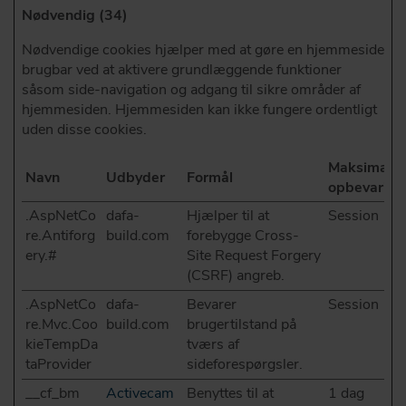
Nødvendig (34)
Nødvendige cookies hjælper med at gøre en hjemmeside
brugbar ved at aktivere grundlæggende funktioner
såsom side-navigation og adgang til sikre områder af
hjemmesiden. Hjemmesiden kan ikke fungere ordentligt
uden disse cookies.
Maksimal
Navn
Udbyder
Formål
opbevaring
.AspNetCo
dafa-
Hjælper til at
Session
re.Antiforg
build.com
forebygge Cross-
ery.#
Site Request Forgery
(CSRF) angreb.
.AspNetCo
dafa-
Bevarer
Session
re.Mvc.Coo
build.com
brugertilstand på
kieTempDa
tværs af
taProvider
sideforespørgsler.
__cf_bm
Activecam
Benyttes til at
1 dag