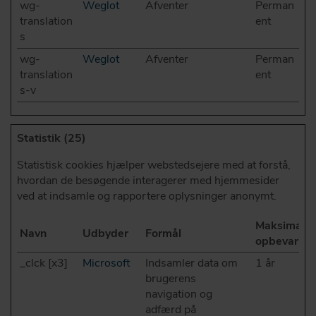
wg-
Weglot
Afventer
Perman
translation
ent
s
wg-
Weglot
Afventer
Perman
translation
ent
s-v
Statistik (25)
Statistisk cookies hjælper webstedsejere med at forstå,
hvordan de besøgende interagerer med hjemmesider
ved at indsamle og rapportere oplysninger anonymt.
Maksimal
Navn
Udbyder
Formål
opbevaring
_clck [x3]
Microsoft
Indsamler data om
1 år
brugerens
navigation og
adfærd på