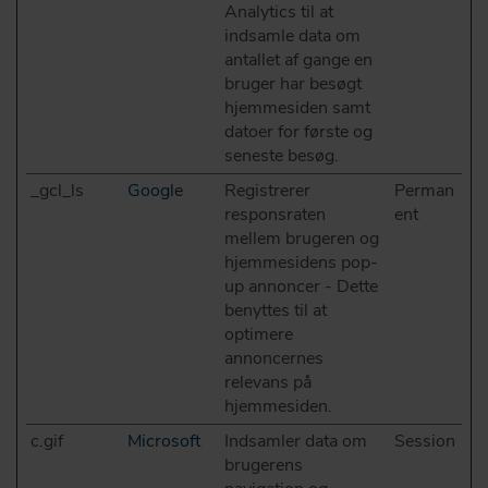
Analytics til at
indsamle data om
antallet af gange en
bruger har besøgt
hjemmesiden samt
datoer for første og
seneste besøg.
_gcl_ls
Google
Registrerer
Perman
responsraten
ent
mellem brugeren og
hjemmesidens pop-
up annoncer - Dette
benyttes til at
optimere
annoncernes
relevans på
hjemmesiden.
c.gif
Microsoft
Indsamler data om
Session
brugerens