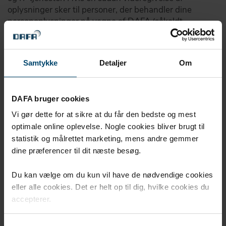
oplysninger sker til personer, der behandler dine
personoplysninger på vegne af DAFA (såkaldt
databehandler), giver vi instrukser om, hvordan
modtageren skal behandle personoplysningerne, og
om fortrolighed gennem databehandleraftaler. Hvis
Samtykke
Detaljer
Om
dine personoplysninger deles med en virksomhed, der
er selvstændigt dataansvarlig, gælder den
modtagende virksomheds persondatapolitik.
DAFA bruger cookies
Vi bruger også interne sikkerhedsforanstaltninger for
Vi gør dette for at sikre at du får den bedste og mest
at begrænse adgangen til databaser, der indeholder
optimale online oplevelse. Nogle cookies bliver brugt til
identificerbare personoplysninger.
statistik og målrettet marketing, mens andre gemmer
dine præferencer til dit næste besøg.
Opbevaring
Dine personoplysninger gemmes ikke i længere tid,
Du kan vælge om du kun vil have de nødvendige cookies
end formålet kræver det. Dette afhænger af, hvad
genstanden for behandlingen er, f.eks. spørgsmål om
eller alle cookies. Det er helt op til dig, hvilke cookies du
specifikke produkter eller reklamationer. Hvis du er
accepterer.
ansat hos en af vores kunder eller leverandører,
gemmes dine personoplysninger f.eks. så længe, vores