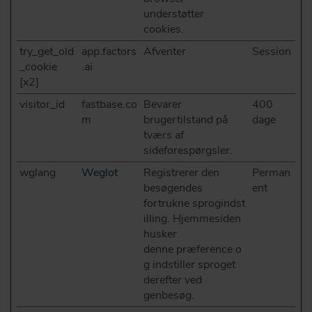
understøtter
cookies.
try_get_old
app.factors
Afventer
Session
_cookie
.ai
[x2]
visitor_id
fastbase.co
Bevarer
400
m
brugertilstand på
dage
tværs af
sideforespørgsler.
wglang
Weglot
Registrerer den
Perman
besøgendes
ent
fortrukne sprogindst
illing. Hjemmesiden
husker
denne præference o
g indstiller sproget
derefter ved
genbesøg.