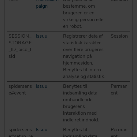
paign
bestemme, om
brugeren er en
virkelig person eller
en robot.
SESSION_
Issuu
Registrerer data af
Session
STORAGE
statistisk karakter
_ID_pico_l
over flere brugeres
sid
navigation på
hjemmesiden.
Benyttes til intern
analyse og statistik.
spidersens
Issuu
Benyttes til
Perman
e#event
indsamling data
ent
omhandlende
brugerens
interaktion med
indlejret indhold.
spidersens
Issuu
Benyttes til
Perman
e#setup_re
indsamling data
ent