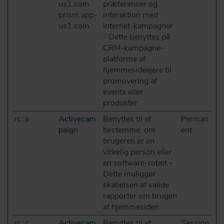
us1.com
præferencer og
prism.app-
interaktion med
us1.com
internet-kampagner
- Dette benyttes på
CRM-kampagne-
platforme af
hjemmesideejere til
promovering af
events eller
produkter.
rc::a
Activecam
Benyttes til at
Perman
paign
bestemme, om
ent
brugeren er en
virkelig person eller
en software-robot -
Dette muliggør
skabelsen af valide
rapporter om brugen
af hjemmesiden.
rc::c
Activecam
Benyttes til at
Session