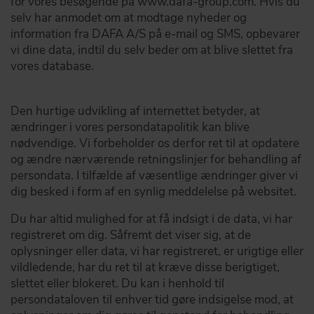
for vores besøgende på www.dafa-group.com. Hvis du
selv har anmodet om at modtage nyheder og
information fra DAFA A/S på e-mail og SMS, opbevarer
vi dine data, indtil du selv beder om at blive slettet fra
vores database.
Den hurtige udvikling af internettet betyder, at
ændringer i vores persondatapolitik kan blive
nødvendige. Vi forbeholder os derfor ret til at opdatere
og ændre nærværende retningslinjer for behandling af
persondata. I tilfælde af væsentlige ændringer giver vi
dig besked i form af en synlig meddelelse på websitet.
Du har altid mulighed for at få indsigt i de data, vi har
registreret om dig. Såfremt det viser sig, at de
oplysninger eller data, vi har registreret, er urigtige eller
vildledende, har du ret til at kræve disse berigtiget,
slettet eller blokeret. Du kan i henhold til
persondataloven til enhver tid gøre indsigelse mod, at