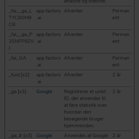
analyse og statistik.
_fai__ga_L
app.factors
Afventer
Perman
TYCB0M8
.ai
ent
CB
_fai__ga_P
app.factors
Afventer
Perman
35NFP9ZV
.ai
ent
J
_fai_GA
app.factors
Afventer
Perman
.ai
ent
_fuid [x2]
app.factors
Afventer
2 år
.ai
_ga [x3]
Google
Registrerer et unikt
2 år
ID, der anvendes til
at føre statistik over
hvordan den
besøgende bruger
hjemmesiden.
_ga_# [x3]
Google
Anvendes af Google
2 år