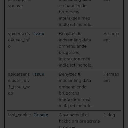
sponse
omhandlende
brugerens
interaktion med
indlejret indhold.
spidersens
Issuu
Benyttes til
Perman
e#user_inf
indsamling data
ent
o
omhandlende
brugerens
interaktion med
indlejret indhold.
spidersens
Issuu
Benyttes til
Perman
e:user_id:v
indsamling data
ent
1_issuu_w
omhandlende
eb
brugerens
interaktion med
indlejret indhold.
test_cookie
Google
Anvendes til at
1 dag
tjekke om brugerens
browser