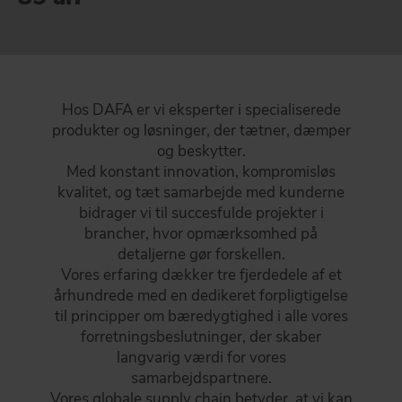
GÅ TIL OM DAFA
DAFA BUILDING SOLUTIONS
DAFA INDUSTRIAL SOLUTIONS
DAFA GROUP
Hos DAFA er vi eksperter i specialiserede
produkter og løsninger, der tætner, dæmper
og beskytter.
Med konstant innovation, kompromisløs
kvalitet, og tæt samarbejde med kunderne
bidrager vi til succesfulde projekter i
brancher, hvor opmærksomhed på
detaljerne gør forskellen.
Vores erfaring dækker tre fjerdedele af et
århundrede med en dedikeret forpligtigelse
til principper om bæredygtighed i alle vores
forretningsbeslutninger, der skaber
langvarig værdi for vores
samarbejdspartnere.
Vores globale supply chain betyder, at vi kan