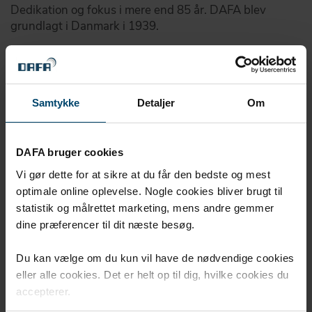
Dedikation og fokus i mere end 85 år. DAFA blev
grundlagt i Danmark i 1939.
Samtykke
Detaljer
Om
DAFA bruger cookies
Vi gør dette for at sikre at du får den bedste og mest
optimale online oplevelse. Nogle cookies bliver brugt til
statistik og målrettet marketing, mens andre gemmer
dine præferencer til dit næste besøg.
Du kan vælge om du kun vil have de nødvendige cookies
eller alle cookies. Det er helt op til dig, hvilke cookies du
Vores idégrundlag
accepterer.
DAFA bidrager med bæredygtige og holdbare