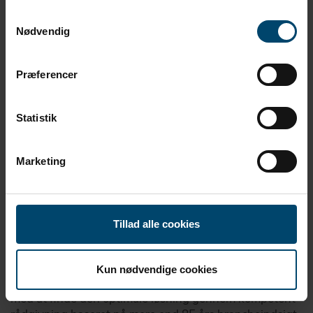
løsninger, der tætner, dæmper og beskytter.
Samtykkevalg
Nødvendig
Præferencer
Statistik
Marketing
Tillad alle cookies
Brancher
Kun nødvendige cookies
Uanset hvilken branche, assisterer vores eksperter
med at finde den optimale løsning gennem kompetent