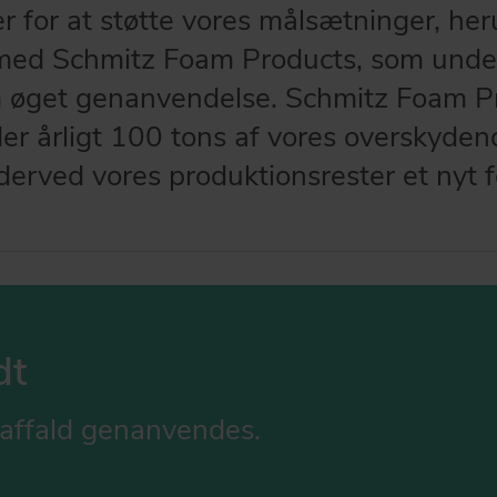
 for at støtte vores målsætninger, he
ed Schmitz Foam Products, som under
 øget genanvendelse. Schmitz Foam P
r årligt 100 tons af vores overskyde
derved vores produktionsrester et nyt 
dt
affald genanvendes.