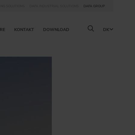
ING SOLUTIONS
DAFA INDUSTRIAL SOLUTIONS
DAFA GROUP
RE
KONTAKT
DOWNLOAD
DK
TILBAGE
VORES REJSE
Dedikation og fokus i mere end 85 år.
VORES IDÉGRUNDLAG
De næsten usynlige linjer, som er med til at
BRANCHER
Løsninger der tætner, dæmper og beskytter
INNOVATION
Med den seneste teknologi og passion for in