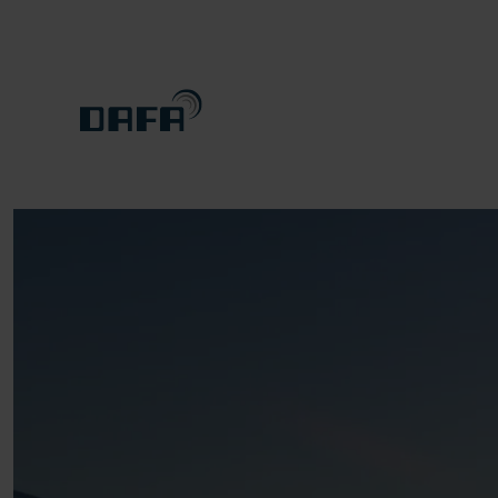
OM DAFA
BÆREDYGTIGHED
Bæredygtige løsninger gearet til fremtiden.
KARRIERE
Passionerede professionelle - årtiers ekspertise
KONTAKT
DOWNLOAD