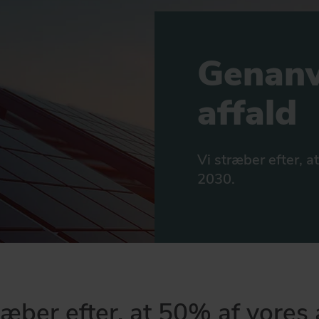
Genanv
affald
Vi stræber efter, 
2030.
ræber efter, at 50% af vores 