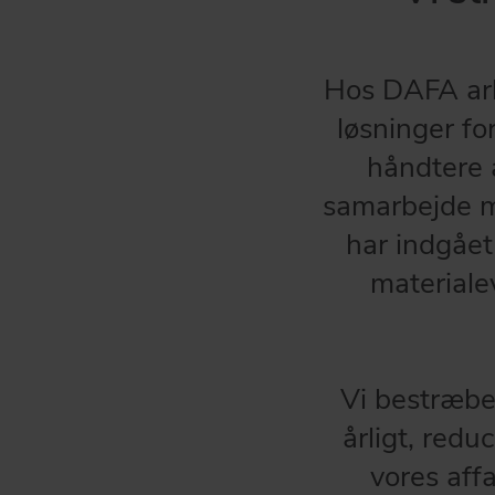
Hos DAFA arb
løsninger fo
håndtere a
samarbejde me
har indgået
material
Vi bestræb
årligt, redu
vores aff