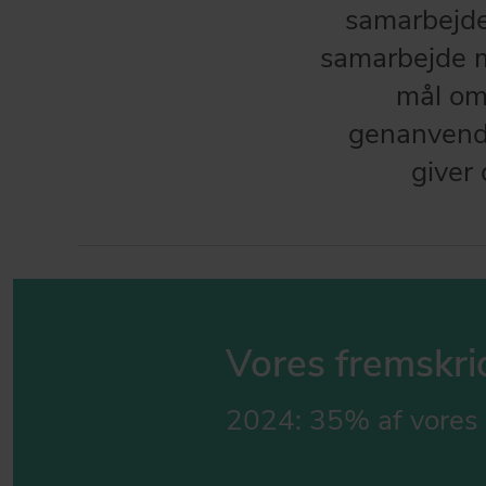
samarbejder
samarbejde m
mål om
genanvende
giver 
Vores fremskri
2024: 35% af vores 