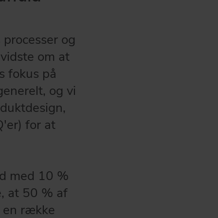
 processer og
evidste om at
es fokus på
enerelt, og vi
oduktdesign,
r) for at
ld med 10 %
e, at 50 % af
t en række