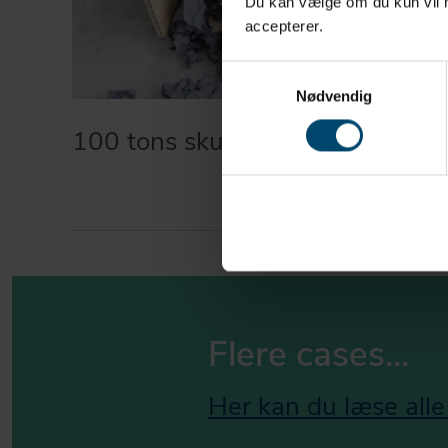
Du kan vælge om du kun vil ha
accepterer.
Samtykkevalg
Nødvendig
100 tons skumaffald genanvende
Flere cases...
Her kan du læse alle