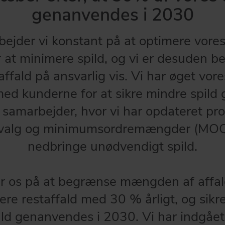
genanvendes i 2030
ejder vi konstant på at optimere vores
r at minimere spild, og vi er desuden b
ffald på ansvarlig vis. Vi har øget vor
d kunderne for at sikre mindre spild g
 samarbejder, hvor vi har opdateret pr
evalg og minimumsordremængder (MOQ'e
nedbringe unødvendigt spild.
er os på at begrænse mængden af affa
cere restaffald med 30 % årligt, og sikr
ald genanvendes i 2030. Vi har indgåe