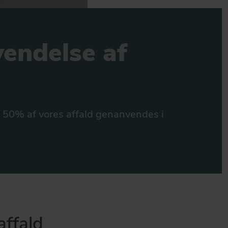
GÅ TIL OM DAFA
endelse af
at 50% af vores affald genanvendes i
affald