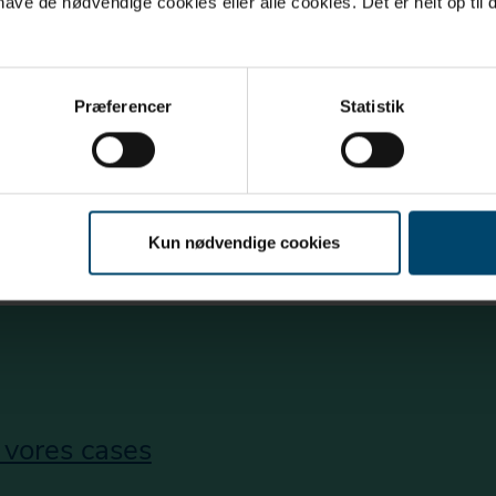
ve de nødvendige cookies eller alle cookies. Det er helt op til d
Præferencer
Statistik
s årligt
Skumaffald får ny
Kun nødvendige cookies
 vores cases