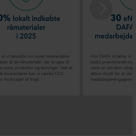
r vi bevidste om vores leverandører
Hos DAFA stræber vi eft
sen af de råmaterialer, der bruges til
bedst præsterende organi
lle vores produkter og løsninger. Ved at
være en attraktiv arbejd
le leverandører kan vi sænke CO2-
aktive skridt for at sikre
n forårsaget af fragt.
medarbejderengagement