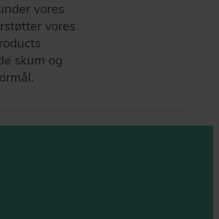
runder vores
støtter vores
roducts
nde skum og
formål.