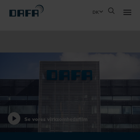
DK
OM DAFA
BÆREDYGTIGHED
Bæredygtige løsninger gearet til fremtiden.
KARRIERE
Passionerede professionelle - årtiers ekspertise
KONTAKT
Se vores virksomhedsfilm
DOWNLOAD