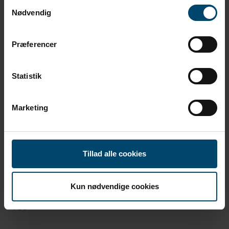
Samtykkevalg
Nødvendig
Præferencer
Statistik
Marketing
Tillad alle cookies
Gå til DAFA Building Solutions
DAFA er en pålidelig partner, der leverer løsninger og
Kun nødvendige cookies
produkter, som tætner, dæmper og beskytter i
byggeriet.