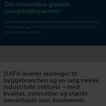
Din innovative globale
DAFA BUILDING SOLUTIONS
samarbejdspartner
DAFA INDUSTRIAL SOLUTIONS
DAFA gruppen beskæftiger medarbejdere fordelt på tre
kontinenter og i otte lande, med produktion i Danmark,
DAFA GROUP
Italien, Polen og Kina.
DAFA leverer løsninger til
byggebranchen og en lang række
industrielle sektorer – med
kvalitet, innovation og stærkt
samarbejde som fundament.